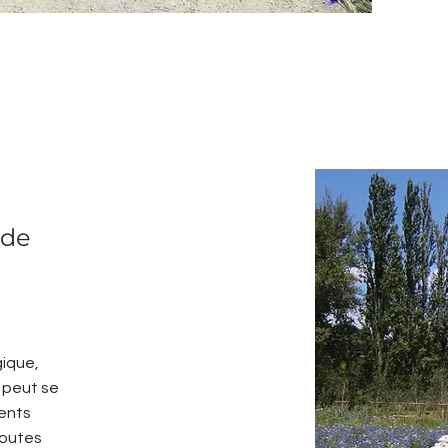
 de
gique,
e peut se
ents
Toutes