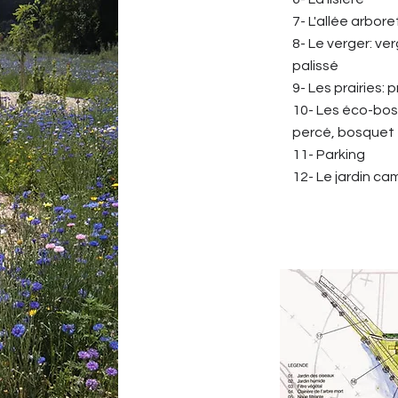
7- L'allée arbor
8- Le verger: ve
palissé
9- Les prairies: 
10- Les éco-bos
percé, bosquet 
11- Parking
12- Le jardin ca