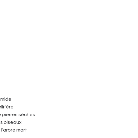
umide
llifère
e pierres sèches
es oiseaux
e l'arbre mort