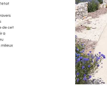
l'état
travers
s
e de cet
ir à
eu
milieux