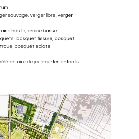
etum
rger sauvage, verger libre, verger
prairie haute, prairie basse
quets : bosquet fissuré, bosquet
troué, bosquet éclaté
méléon : aire de jeu pour les enfants